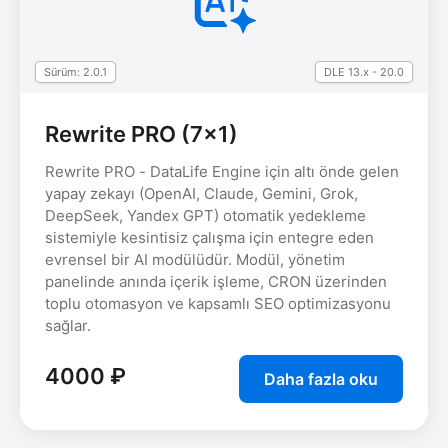
Sürüm: 2.0.1
DLE 13.x - 20․0
Rewrite PRO (7x1)
Rewrite PRO - DataLife Engine için altı önde gelen
yapay zekayı (OpenAI, Claude, Gemini, Grok,
DeepSeek, Yandex GPT) otomatik yedekleme
sistemiyle kesintisiz çalışma için entegre eden
evrensel bir AI modülüdür. Modül, yönetim
panelinde anında içerik işleme, CRON üzerinden
toplu otomasyon ve kapsamlı SEO optimizasyonu
sağlar.
4000 ₽
Daha fazla oku