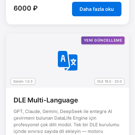
6000 ₽
Daha fazla oku
YENI GÜNCELLEME
Sürüm: 1.0.3
DLE 19.0 - 20.0
DLE Multi-Language
GPT, Claude, Gemini, DeepSeek ile entegre AI
çevirmeni bulunan DataLife Engine için
profesyonel çok dilli modül. Tek bir DLE kurulumu
içinde sınırsız sayıda dil ekleyin — motoru