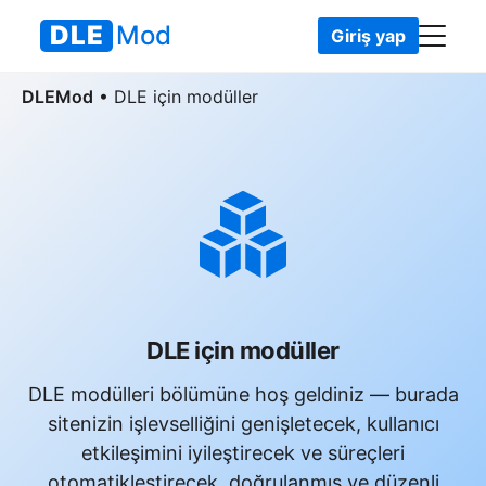
DLE
Mod
Giriş yap
DLEMod
• DLE için modüller
DLE için modüller
DLE modülleri bölümüne hoş geldiniz — burada
sitenizin işlevselliğini genişletecek, kullanıcı
etkileşimini iyileştirecek ve süreçleri
otomatikleştirecek, doğrulanmış ve düzenli