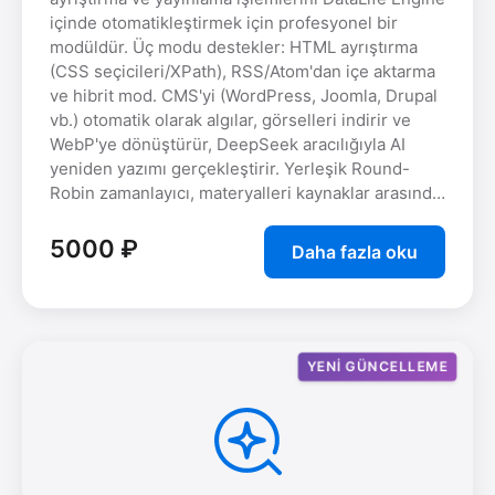
içinde otomatikleştirmek için profesyonel bir
modüldür. Üç modu destekler: HTML ayrıştırma
(CSS seçicileri/XPath), RSS/Atom'dan içe aktarma
ve hibrit mod. CMS'yi (WordPress, Joomla, Drupal
vb.) otomatik olarak algılar, görselleri indirir ve
WebP'ye dönüştürür, DeepSeek aracılığıyla AI
yeniden yazımı gerçekleştirir. Yerleşik Round-
Robin zamanlayıcı, materyalleri kaynaklar arasında
eşit şekilde dağıtır.
5000 ₽
Daha fazla oku
YENI GÜNCELLEME